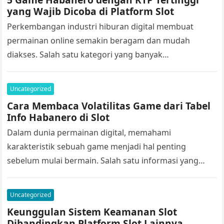
yang Wajib Dicoba di Platform Slot
Perkembangan industri hiburan digital membuat
permainan online semakin beragam dan mudah
diakses. Salah satu kategori yang banyak
mendapatkan perhatian adalah Slot, terutama karena
menghadirkan kombinasi antara desain…
Uncategorized
Cara Membaca Volatilitas Game dari Tabel
Info Habanero di Slot
Dalam dunia permainan digital, memahami
karakteristik sebuah game menjadi hal penting
sebelum mulai bermain. Salah satu informasi yang
sering diperhatikan oleh pemain adalah volatilitas.
Pada permainan Slot,…
Uncategorized
Keunggulan Sistem Keamanan Slot
Dibandingkan Platform Slot Lainnya