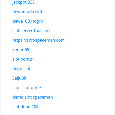
jackpot 338
dewamuda slot
dewa1000 login
slot server thailand
https://slot-spaceman.com
kenari69
slot bonus
depo slot
Salju88
situs slot qris 5k
demo slot spaceman
slot depo 10k