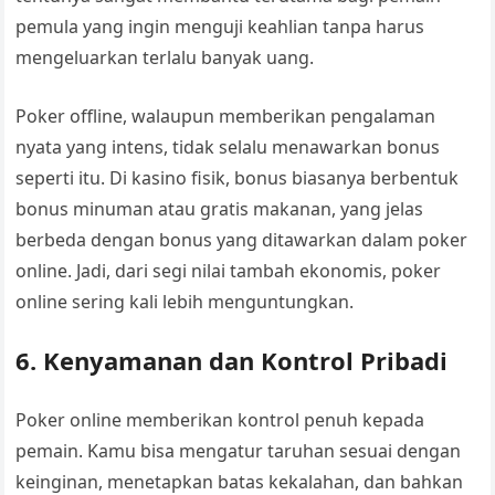
pemula yang ingin menguji keahlian tanpa harus
mengeluarkan terlalu banyak uang.
Poker offline, walaupun memberikan pengalaman
nyata yang intens, tidak selalu menawarkan bonus
seperti itu. Di kasino fisik, bonus biasanya berbentuk
bonus minuman atau gratis makanan, yang jelas
berbeda dengan bonus yang ditawarkan dalam poker
online. Jadi, dari segi nilai tambah ekonomis, poker
online sering kali lebih menguntungkan.
6.
Kenyamanan dan Kontrol Pribadi
Poker online memberikan kontrol penuh kepada
pemain. Kamu bisa mengatur taruhan sesuai dengan
keinginan, menetapkan batas kekalahan, dan bahkan