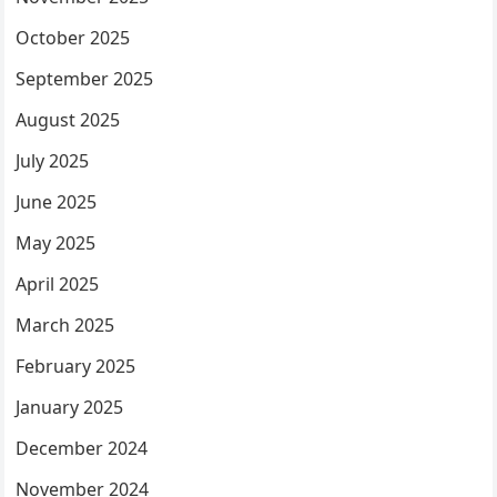
October 2025
September 2025
August 2025
July 2025
June 2025
May 2025
April 2025
March 2025
February 2025
January 2025
December 2024
November 2024