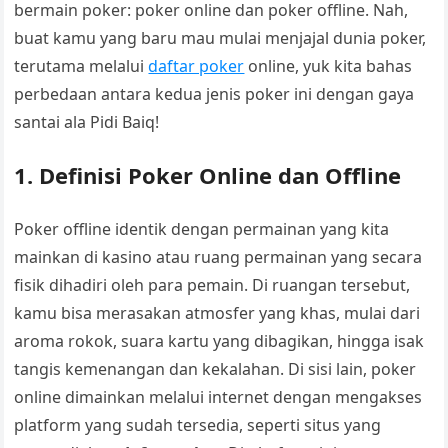
bermain poker: poker online dan poker offline. Nah,
buat kamu yang baru mau mulai menjajal dunia poker,
terutama melalui
daftar poker
online, yuk kita bahas
perbedaan antara kedua jenis poker ini dengan gaya
santai ala Pidi Baiq!
1.
Definisi Poker Online dan Offline
Poker offline identik dengan permainan yang kita
mainkan di kasino atau ruang permainan yang secara
fisik dihadiri oleh para pemain. Di ruangan tersebut,
kamu bisa merasakan atmosfer yang khas, mulai dari
aroma rokok, suara kartu yang dibagikan, hingga isak
tangis kemenangan dan kekalahan. Di sisi lain, poker
online dimainkan melalui internet dengan mengakses
platform yang sudah tersedia, seperti situs yang