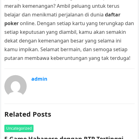
meraih kemenangan? Ambil peluang untuk terus
belajar dan menikmati perjalanan di dunia
daftar
poker
online. Dengan setiap kartu yang terungkap dan
setiap keputusan yang diambil, kamu akan semakin
dekat dengan kemenangan besar yang selama ini
kamu impikan. Selamat bermain, dan semoga setiap
putaran membawa keberuntungan yang tak terduga!
admin
Related Posts
Uncategorized
5 Game Habanero dengan RTP Tertinggi